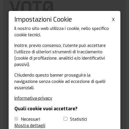
Impostazioni Cookie
X
Il nostro sito web utilizza i cookie, nello specifico
cookie tecnici.
VotoDigitale è un
sistema di votazione elettronica in
tempo reale
che permette di gestire anche il
voto
Inoltre, previo consenso, l'utente può accettare
segreto
in assemblee, congressi o elezioni in genere. Il
l'utilizzo di ulteriori strumenti di tracciamento
sistema garantisce una
notevole riduzione dei tempi
di
(cookie di profilazione, analitici e/o identificativi
raccolta e conteggio delle scelte espresse dai votanti.
passivi).
Chiudendo questo banner proseguirà la
navigazione senza cookie ad eccezione di quelli
CONTATTI
essenziali.
informativa-privacy
Email:
info@votodigitale.com
Quali cookie vuoi accettare?
Necessari
Statistici
Tel: +39 0461 1636483
Mostra dettagli