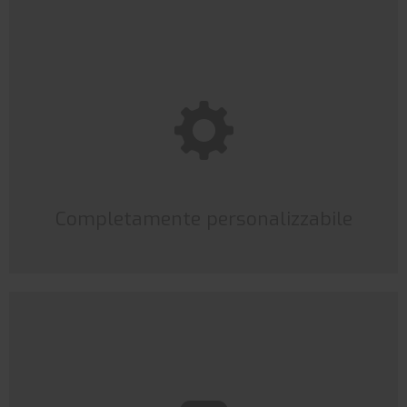
Personalizzabile
VotoDigitale prevede un'elevato livello di
personalizzazione e gestisce molte casistiche di voto,
incluse anche le votazioni segrete.
Completamente personalizzabile
APP dedicata
Per espiremere il voto È sufficiente utilizzare lo
smartphone, installare l'app da AppStore o PlayStore ed
eseguire l'accesso con le credenziali fornite.