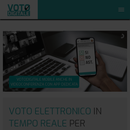
VOTODIGITALE MOBILE ANCHE IN
VIDEOCONFERENZA CON APP DEDICATA
VOTO ELETTRONICO
IN
TEMPO REALE
PER