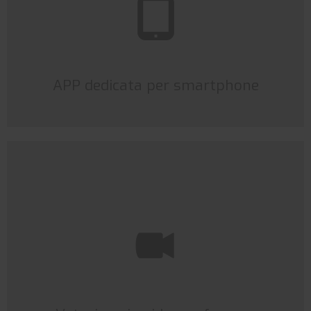
APP dedicata per smartphone
Votazione in videoconferenza
L'applicazione VotoDigitale è perfetta sia all'utilizzo in
eventi in presenza, in videoconferenza oppure in modalità
mista.