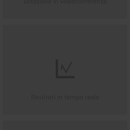
Votazione in videoconferenza
Risultati in tempo reale
Visualizza e consulta in tempo reale l'esito delle votazioni
e, in caso di voto palese, la preferenza espressa da
ciascun votante.
Risultati in tempo reale